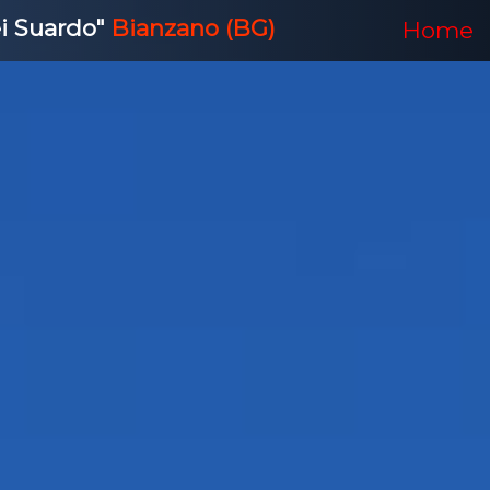
ei Suardo"
Bianzano (BG)
Home