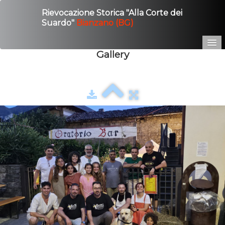
Rievocazione Storica "Alla Corte dei
Suardo"
Bianzano (BG)
Gallery
Home
Edizione 2025
Gallery
Contatto