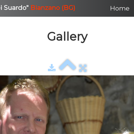
ei Suardo"
Bianzano (BG)
Home
Gallery