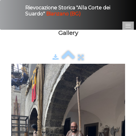
Rievocazione Storica "Alla Corte dei
Suardo"
Bianzano (BG)
Gallery
Home
Edizione 2025
Gallery
Contatto