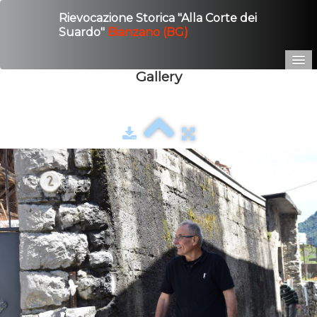
Rievocazione Storica "Alla Corte dei
Suardo"
Bianzano (BG)
Gallery
Home
Edizione 2025
Gallery
Contatto