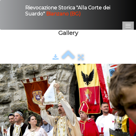
Rievocazione Storica "Alla Corte dei
Suardo"
Bianzano (BG)
Gallery
Home
Edizione 2025
Gallery
Contatto