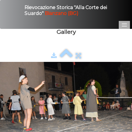
Rievocazione Storica "Alla Corte dei
Suardo"
Bianzano (BG)
Gallery
Home
Edizione 2025
Gallery
Contatto