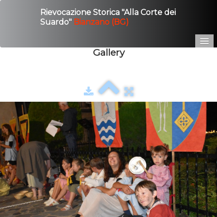
Rievocazione Storica "Alla Corte dei
Suardo"
Bianzano (BG)
Gallery
Home
Edizione 2025
Gallery
Contatto