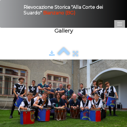
Rievocazione Storica "Alla Corte dei
Suardo"
Bianzano (BG)
Gallery
Home
Edizione 2025
Gallery
Contatto