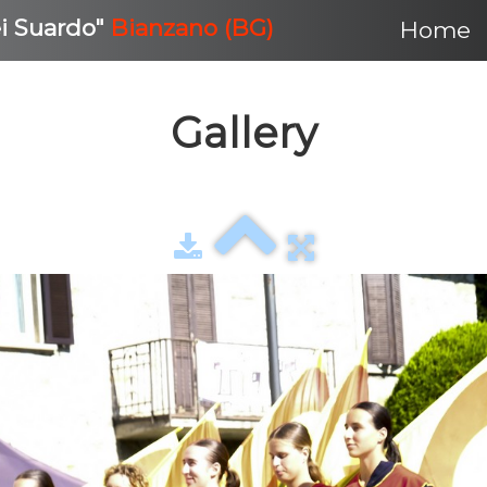
ei Suardo"
Bianzano (BG)
Home
Gallery