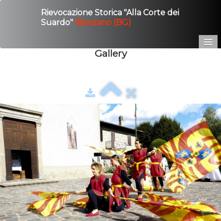
Rievocazione Storica "Alla Corte dei
Suardo"
Bianzano (BG)
Gallery
Home
Edizione 2025
Gallery
Contatto