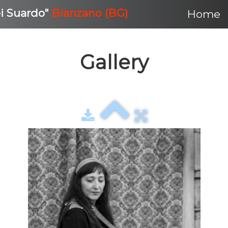
ei Suardo"
Bianzano (BG)
Home
Gallery