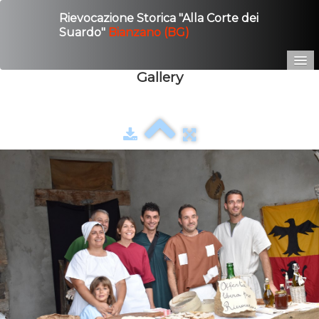
Rievocazione Storica "Alla Corte dei
Suardo"
Bianzano (BG)
Gallery
Home
Edizione 2025
Gallery
Contatto