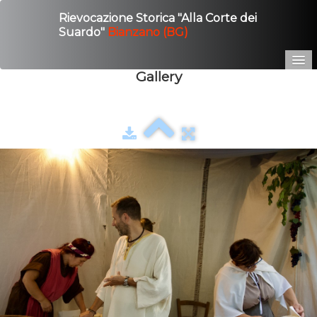
Rievocazione Storica "Alla Corte dei
Suardo"
Bianzano (BG)
Gallery
Home
Edizione 2025
Gallery
Contatto