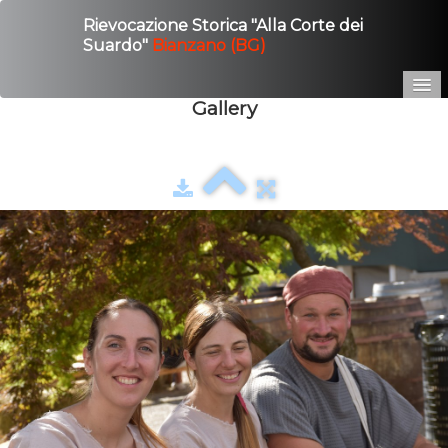
Rievocazione Storica "Alla Corte dei
Suardo"
Bianzano (BG)
Gallery
Home
Edizione 2025
Gallery
Contatto