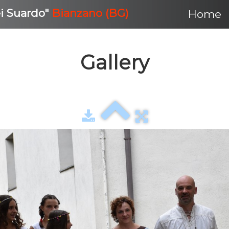
ei Suardo"
Bianzano (BG)
Home
Gallery