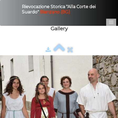
Rievocazione Storica "Alla Corte dei
Suardo"
Bianzano (BG)
Gallery
Home
Edizione 2025
Gallery
Contatto