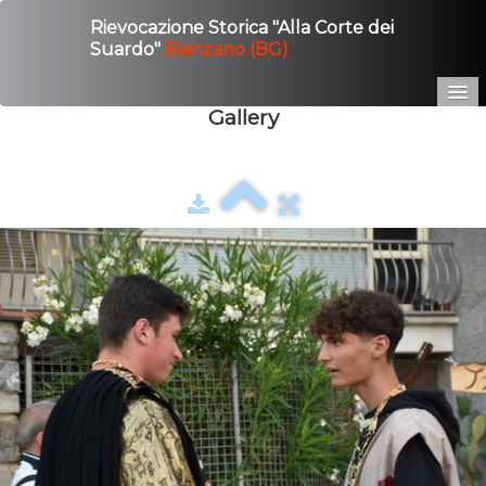
Rievocazione Storica "Alla Corte dei
Suardo"
Bianzano (BG)
Gallery
Home
Edizione 2025
Gallery
Contatto